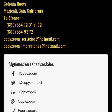
Colonia Nueva
Mexicali, Baja California
Teléfonos:
(686) 554 72 01 al 02
(686) 554 93 72
copyzoom_servicios@hotmail.com
copyzoom_impresiones@hotmail.com
Síguenos en redes sociales
f/copyzoom
@copyzoomxli
Copyzoom
Copyzoom
Four square